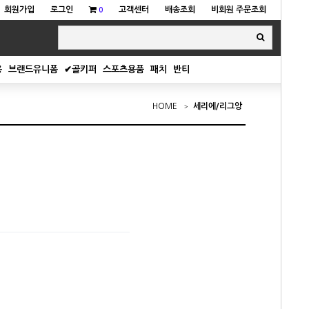
회원가입
로그인
고객센터
배송조회
비회원 주문조회
0
용
브랜드유니폼
✔골키퍼
스포츠용품
패치
반티
HOME
세리에/리그앙