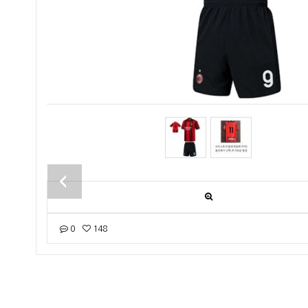
음 상품
0
148