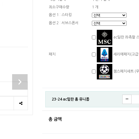
최소구매수량
1 개
옵션 1 : 스타킹
옵션 2 : 서브스폰서
ac밀란 좌측팔 스
패치
세리에패치(고급형)
챔스패치세트 (우측
23-24 ac밀란 홈 유니폼
총 금액