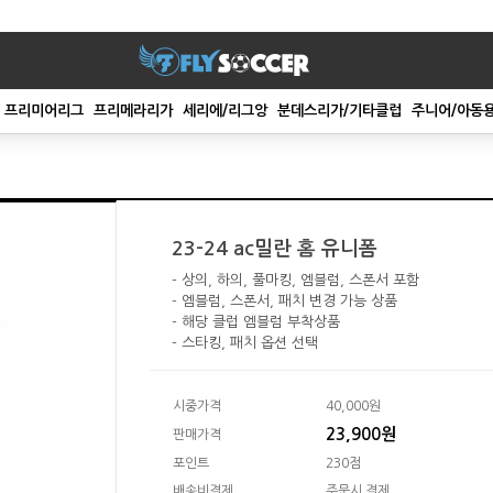
프리미어리그
프리메라리가
세리에/리그앙
분데스리가/기타클럽
주니어/아동
23-24 ac밀란 홈 유니폼
- 상의, 하의, 풀마킹, 엠블럼, 스폰서 포함
- 엠블럼, 스폰서, 패치 변경 가능 상품
- 해당 클럽 엠블럼 부착상품
- 스타킹, 패치 옵션 선택
시중가격
40,000원
23,900원
판매가격
포인트
230점
배송비결제
주문시 결제