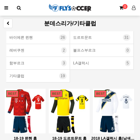
0
분데스리가/기타클럽
바이에른 뮌헨
26
도르트문트
31
레버쿠젠
2
볼프스부르크
0
함부르크
3
LA갤럭시
5
기타클럽
19
BEST
BEST
BEST
18-19 뮌헨 홈
18-19 도르트문트 홈
2018 LA갤럭시 홈(남색하의)